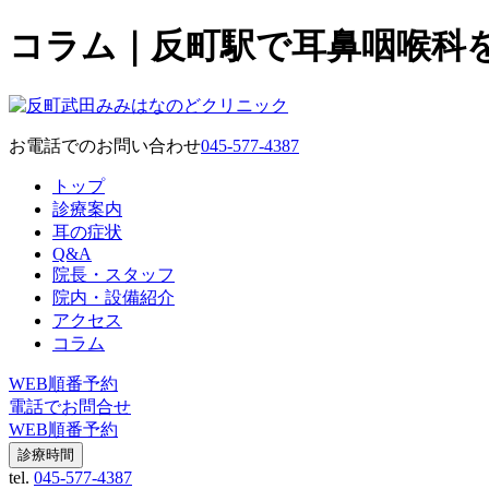
コラム｜反町駅で耳鼻咽喉科
お電話でのお問い合わせ
045-577-4387
トップ
診療案内
耳の症状
Q&A
院長・スタッフ
院内・設備紹介
アクセス
コラム
WEB順番予約
電話でお問合せ
WEB順番予約
診療時間
tel.
045-577-4387