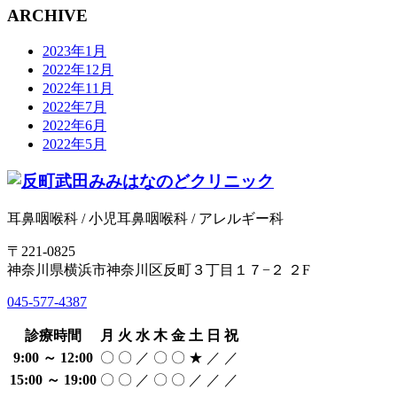
ARCHIVE
2023年1月
2022年12月
2022年11月
2022年7月
2022年6月
2022年5月
耳鼻咽喉科 / 小児耳鼻咽喉科 / アレルギー科
〒221-0825
神奈川県横浜市神奈川区反町３丁目１７−２ ２F
045-577-4387
診療時間
月
火
水
木
金
土
日
祝
9:00 ～ 12:00
〇
〇
／
〇
〇
★
／
／
15:00 ～ 19:00
〇
〇
／
〇
〇
／
／
／