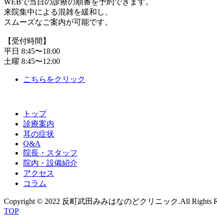
WEBで当日の診療の順番を予約できます。
来院集中による混雑を緩和し、
スムーズなご案内が可能です。
【受付時間】
平日 8:45〜18:00
土曜 8:45〜12:00
こちらをクリック
トップ
診療案内
耳の症状
Q&A
院長・スタッフ
院内・設備紹介
アクセス
コラム
Copyright © 2022 反町武田みみはなのどクリニック.All Rights Res
TOP