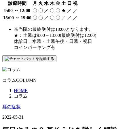
診療時間
月
火
水
木
金
土
日
祝
9:00 ～ 12:00
〇
〇
／
〇
〇
★
／
／
15:00 ～ 19:00
〇
〇
／
〇
〇
／
／
／
※当院の最終受付は18:00となります。
★：土曜は9:00～13:00(最終受付は12:00)
休診日：水曜・土曜午後・日曜・祝日
コインパーキング有
コラム
COLUMN
HOME
コラム
耳の症状
2022-05-31