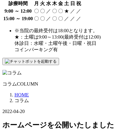
診療時間
月
火
水
木
金
土
日
祝
9:00 ～ 12:00
〇
〇
／
〇
〇
★
／
／
15:00 ～ 19:00
〇
〇
／
〇
〇
／
／
／
※当院の最終受付は18:00となります。
★：土曜は9:00～13:00(最終受付は12:00)
休診日：水曜・土曜午後・日曜・祝日
コインパーキング有
コラム
COLUMN
HOME
コラム
2022-04-20
ホームページを公開いたしました