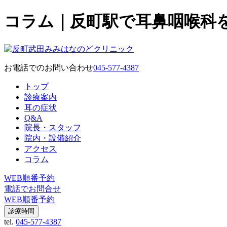
コラム｜反町駅で耳鼻咽喉科
お電話でのお問い合わせ
045-577-4387
トップ
診療案内
耳の症状
Q&A
院長・スタッフ
院内・設備紹介
アクセス
コラム
WEB順番予約
電話でお問合せ
WEB順番予約
診療時間
tel.
045-577-4387