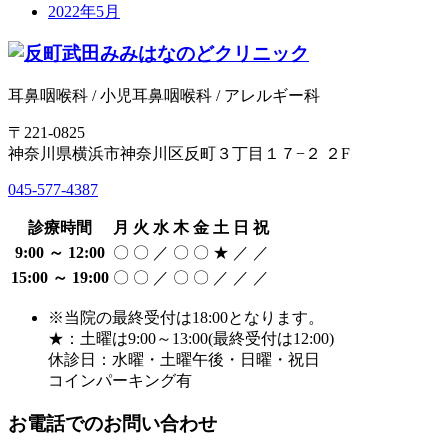
2022年5月
耳鼻咽喉科 / 小児耳鼻咽喉科 / アレルギー科
〒221-0825
神奈川県横浜市神奈川区反町３丁目１７−２ ２F
045-577-4387
診療時間
月
火
水
木
金
土
日
祝
9:00 ～ 12:00
〇
〇
／
〇
〇
★
／
／
15:00 ～ 19:00
〇
〇
／
〇
〇
／
／
／
※当院の最終受付は18:00となります。
★：土曜は9:00～13:00(最終受付は12:00)
休診日：水曜・土曜午後・日曜・祝日
コインパーキング有
お電話でのお問い合わせ