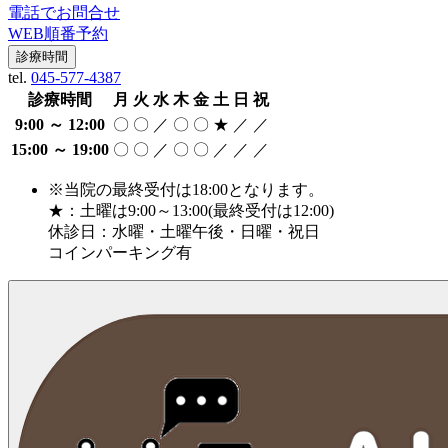
電話でお問合せ
WEB順番予約
診療時間
tel.
045-577-4387
診療時間
月
火
水
木
金
土
日
祝
9:00 ～ 12:00
〇
〇
／
〇
〇
★
／
／
15:00 ～ 19:00
〇
〇
／
〇
〇
／
／
／
※当院の最終受付は18:00となります。
★：土曜は9:00～13:00(最終受付は12:00)
休診日：水曜・土曜午後・日曜・祝日
コインパーキング有