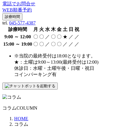
電話でお問合せ
WEB順番予約
診療時間
tel.
045-577-4387
診療時間
月
火
水
木
金
土
日
祝
9:00 ～ 12:00
〇
〇
／
〇
〇
★
／
／
15:00 ～ 19:00
〇
〇
／
〇
〇
／
／
／
※当院の最終受付は18:00となります。
★：土曜は9:00～13:00(最終受付は12:00)
休診日：水曜・土曜午後・日曜・祝日
コインパーキング有
コラム
COLUMN
HOME
コラム