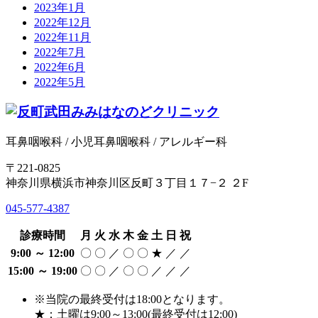
2023年1月
2022年12月
2022年11月
2022年7月
2022年6月
2022年5月
耳鼻咽喉科 / 小児耳鼻咽喉科 / アレルギー科
〒221-0825
神奈川県横浜市神奈川区反町３丁目１７−２ ２F
045-577-4387
診療時間
月
火
水
木
金
土
日
祝
9:00 ～ 12:00
〇
〇
／
〇
〇
★
／
／
15:00 ～ 19:00
〇
〇
／
〇
〇
／
／
／
※当院の最終受付は18:00となります。
★：土曜は9:00～13:00(最終受付は12:00)