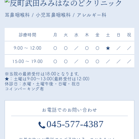
耳鼻咽喉科 / 小児耳鼻咽喉科 / アレルギー科
診療時間
月
火
水
木
金
土
日
祝
9:00 ～ 12:00
〇
〇
／
〇
〇
★
／
／
15:00 ～ 19:00
〇
〇
／
〇
〇
／
／
／
※当院の最終受付は18:00となります。
★：土曜は9:00～13:00(最終受付は12:00)
休診日：水曜・土曜午後・日曜・祝日
コインパーキング有
お電話でのお問い合わせ
045-577-4387