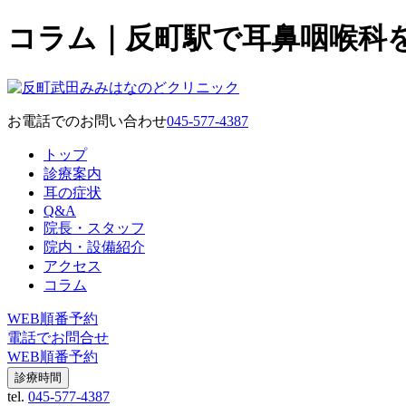
コラム｜反町駅で耳鼻咽喉科
お電話でのお問い合わせ
045-577-4387
トップ
診療案内
耳の症状
Q&A
院長・スタッフ
院内・設備紹介
アクセス
コラム
WEB順番予約
電話でお問合せ
WEB順番予約
診療時間
tel.
045-577-4387