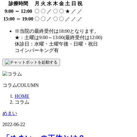
診療時間
月
火
水
木
金
土
日
祝
9:00 ～ 12:00
〇
〇
／
〇
〇
★
／
／
15:00 ～ 19:00
〇
〇
／
〇
〇
／
／
／
※当院の最終受付は18:00となります。
★：土曜は9:00～13:00(最終受付は12:00)
休診日：水曜・土曜午後・日曜・祝日
コインパーキング有
コラム
COLUMN
HOME
コラム
めまい
2022-06-22