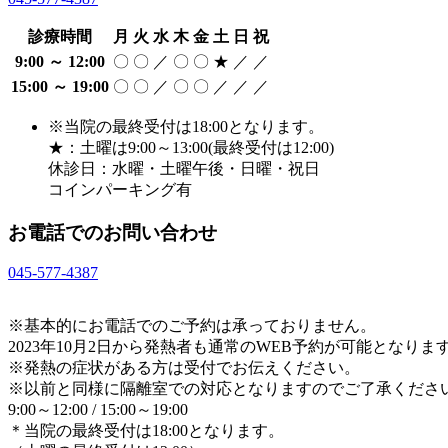
診療時間
月
火
水
木
金
土
日
祝
9:00 ～ 12:00
〇
〇
／
〇
〇
★
／
／
15:00 ～ 19:00
〇
〇
／
〇
〇
／
／
／
※当院の最終受付は18:00となります。
★：土曜は9:00～13:00(最終受付は12:00)
休診日：水曜・土曜午後・日曜・祝日
コインパーキング有
お電話でのお問い合わせ
045-577-4387
※基本的にお電話でのご予約は承っておりません。
2023年10月2日から発熱者も通常のWEB予約が可能となりま
※発熱の症状がある方は受付でお伝えください。
※以前と同様に隔離室での対応となりますのでご了承くださ
9:00～12:00 / 15:00～19:00
＊当院の最終受付は18:00となります。